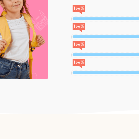
100
%
100
%
100
%
100
%